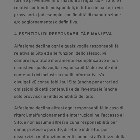
fornire preventive informazioni al riguardo – il Sito e i
relativi contenuti indisponibili, in tutto o in parte, in via
provvisoria (ad esempio, con finalità di manutenzione
e/o aggiornamento) o definitiva.
ESENZIONI DI RESPONSABILITÀ E MANLEVA
Alfasigma declina ogni e qualsivoglia responsabilità
relativa al Sito ed alle funzioni dello stesso, ivi
compresa, a titolo meramente esemplificativo e non
esaustivo, qualsivoglia responsabilità derivante dai
contenuti (ivi inclusi sia quelli informativi e/o
divulgativi) consultabili sul Sito (anche per errori ed
omissioni di detti contenuti) e dall’eventuale (anche
solo provvisoria) indisponibilità del Sito.
Alfasigma declina altresì ogni responsabilità in caso di
ritardi, malfunzionamenti e interruzioni nell’accesso al
Sito, e non assume altresì alcuna responsabilità per
danni, pretese o perdite, dirette o indirette, per
disservizi o malfunzionamenti connessi all’utilizzo della