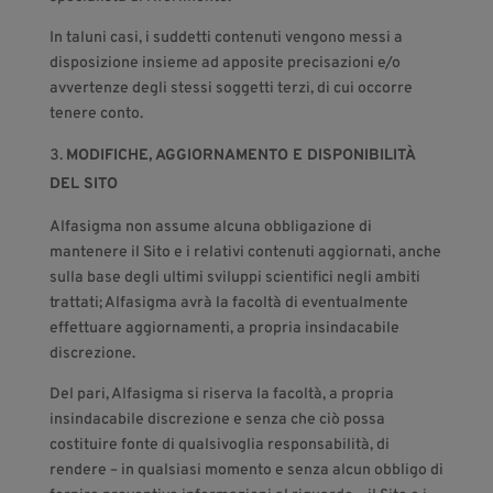
In taluni casi, i suddetti contenuti vengono messi a
disposizione insieme ad apposite precisazioni e/o
avvertenze degli stessi soggetti terzi, di cui occorre
tenere conto.
MODIFICHE, AGGIORNAMENTO E DISPONIBILITÀ
DEL SITO
Alfasigma non assume alcuna obbligazione di
mantenere il Sito e i relativi contenuti aggiornati, anche
sulla base degli ultimi sviluppi scientifici negli ambiti
trattati; Alfasigma avrà la facoltà di eventualmente
effettuare aggiornamenti, a propria insindacabile
discrezione.
Del pari, Alfasigma si riserva la facoltà, a propria
insindacabile discrezione e senza che ciò possa
costituire fonte di qualsivoglia responsabilità, di
rendere – in qualsiasi momento e senza alcun obbligo di