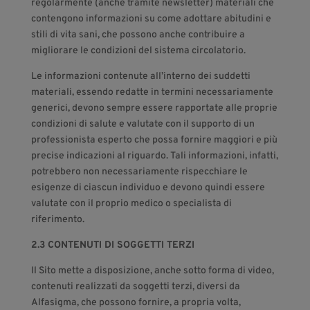
regolarmente (anche tramite newsletter) materiali che
contengono informazioni su come adottare abitudini e
stili di vita sani, che possono anche contribuire a
migliorare le condizioni del sistema circolatorio.
Le informazioni contenute all’interno dei suddetti
materiali, essendo redatte in termini necessariamente
generici, devono sempre essere rapportate alle proprie
condizioni di salute e valutate con il supporto di un
professionista esperto che possa fornire maggiori e più
precise indicazioni al riguardo. Tali informazioni, infatti,
potrebbero non necessariamente rispecchiare le
esigenze di ciascun individuo e devono quindi essere
valutate con il proprio medico o specialista di
riferimento.
2.3 CONTENUTI DI SOGGETTI TERZI
Il Sito mette a disposizione, anche sotto forma di video,
contenuti realizzati da soggetti terzi, diversi da
Alfasigma, che possono fornire, a propria volta,