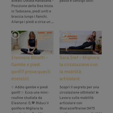
alleati: Utkata Konasana -
passo e consigli utili!
Posizione della Dea Inizia
in Tadasana, piedi uniti e
braccia lungo i fianchi.
Allarga i piedi a circa un ...
Eleonora Biliotti –
Sara Sief – Migliora
Gambe e piedi
la circolazione con
gonfi? prova questi
la mobilità
esercizi!
articolare
✨ Addio gambe e piedi
Scopri il segreto per una
gonfi! ✨ Ecco una mini-
circolazione ottimale! 💫
routine studiata da
Lavora sulla mobilità
Eleonora! 💪💖 Riduci il
articolare con
gonfiore Migliora la
‪@sarasieftrainer3475‬