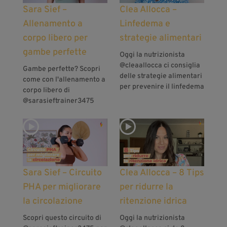
Sara Sief –
Clea Allocca –
Allenamento a
Linfedema e
corpo libero per
strategie alimentari
gambe perfette
Oggi la nutrizionista
@cleaallocca ci consiglia
Gambe perfette? Scopri
delle strategie alimentari
come con l'allenamento a
per prevenire il linfedema
corpo libero di
@sarasieftrainer3475
Sara Sief – Circuito
Clea Allocca – 8 Tips
PHA per migliorare
per ridurre la
la circolazione
ritenzione idrica
Scopri questo circuito di
Oggi la nutrizionista