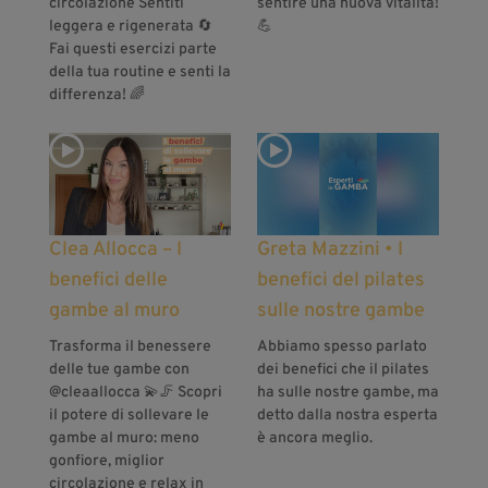
circolazione Sentiti
sentire una nuova vitalità!
leggera e rigenerata 🔄
💪
Fai questi esercizi parte
della tua routine e senti la
differenza! 🌈
Clea Allocca – I
Greta Mazzini • I
benefici delle
benefici del pilates
gambe al muro
sulle nostre gambe
Trasforma il benessere
Abbiamo spesso parlato
delle tue gambe con
dei benefici che il pilates
‪@cleaallocca‬ 💫🦵 Scopri
ha sulle nostre gambe, ma
il potere di sollevare le
detto dalla nostra esperta
gambe al muro: meno
è ancora meglio.
gonfiore, miglior
circolazione e relax in