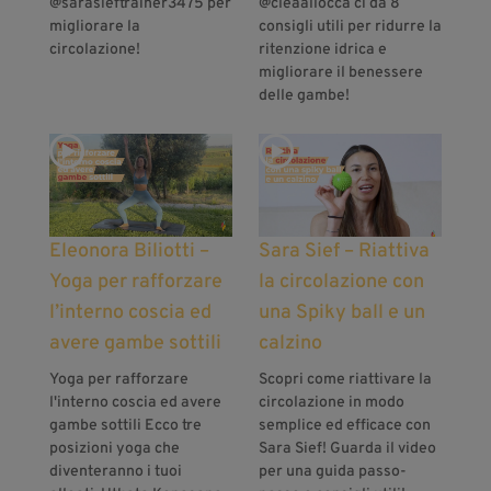
@sarasieftrainer3475‬ per
@cleaallocca ci da 8
migliorare la
consigli utili per ridurre la
circolazione!
ritenzione idrica e
migliorare il benessere
delle gambe!
Eleonora Biliotti –
Sara Sief – Riattiva
Yoga per rafforzare
la circolazione con
l’interno coscia ed
una Spiky ball e un
avere gambe sottili
calzino
Yoga per rafforzare
Scopri come riattivare la
l'interno coscia ed avere
circolazione in modo
gambe sottili Ecco tre
semplice ed efficace con
posizioni yoga che
Sara Sief! Guarda il video
diventeranno i tuoi
per una guida passo-