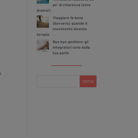
po’ di chiarezza (zero
drama!)
Viaggiare fa bene
(davvero): quando il
movimento diventa
terapia
Bye bye gonfiore: gli
integratori sono dalla
tua parte
o
cerca