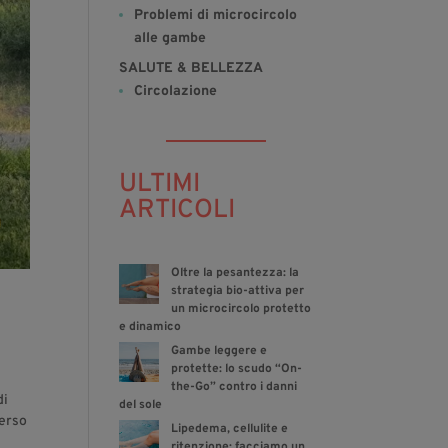
Problemi di microcircolo
alle gambe
SALUTE & BELLEZZA
Circolazione
ULTIMI
ARTICOLI
Oltre la pesantezza: la
strategia bio-attiva per
un microcircolo protetto
e dinamico
Gambe leggere e
protette: lo scudo “On-
the-Go” contro i danni
di
del sole
verso
Lipedema, cellulite e
ritenzione: facciamo un