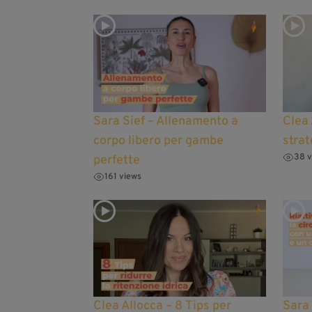
Sara Sief – Allenamento a
Clea 
corpo libero per gambe
strat
38 v
perfette
161 views
Clea Allocca – 8 Tips per
Sara 