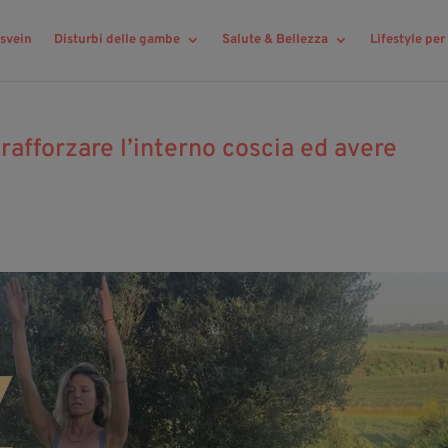
svein
Disturbi delle gambe
Salute & Bellezza
Lifestyle pe
 rafforzare l’interno coscia ed avere