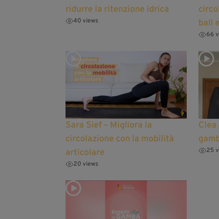
ridurre la ritenzione idrica
circo
40 views
ball 
66 v
Sara Sief – Migliora la
Clea 
circolazione con la mobilità
gamb
25 v
articolare
20 views