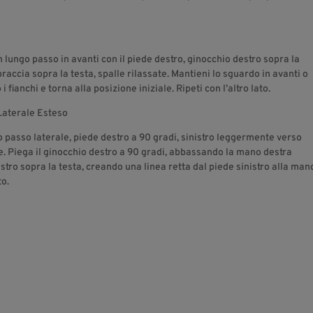
un lungo passo in avanti con il piede destro, ginocchio destro sopra la
braccia sopra la testa, spalle rilassate. Mantieni lo sguardo in avanti o
 fianchi e torna alla posizione iniziale. Ripeti con l’altro lato.
Laterale Esteso
 passo laterale, piede destro a 90 gradi, sinistro leggermente verso
alle. Piega il ginocchio destro a 90 gradi, abbassando la mano destra
nistro sopra la testa, creando una linea retta dal piede sinistro alla man
to.