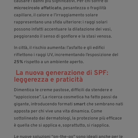
causare i danni più significativi. Per chi soffre di
microcircolo affaticato
, pesantezza o fragilità
capillare, il calore e l’irraggiamento solare
rappresentano una sfida ulteriore: i raggi solari
possono infatti accentuare la dilatazione dei vasi,
peggiorando il senso di gonfiore e la stasi venosa.
In città, il rischio aumenta: l’asfalto e gli edifici
riflettono i raggi UV, incrementando l’esposizione del
25%
rispetto a un ambiente aperto.
La nuova generazione di SPF:
leggerezza e praticità
Dimentica le creme pastose, difficili da stendere e
“appiccicose”. La ricerca cosmetica ha fatto passi da
gigante, introducendo formati
smart
che sembrano nati
apposta per chi vive una vita dinamica. Come
sottolineato dai dermatologi, la protezione più efficace
è quella che si applica e, soprattutto, si riapplica.
Le nuove soluzioni “on-the-go” sono ideali anche per le