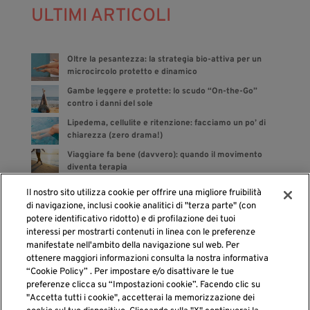
ULTIMI ARTICOLI
Oltre la pesantezza: la strategia bio-attiva per un
microcircolo protetto e dinamico
Gambe leggere e protette: lo scudo “On-the-Go”
contro i danni del sole
Lipedema, cellulite e ritenzione: facciamo un po’ di
chiarezza (zero drama!)
Viaggiare fa bene (davvero): quando il movimento
diventa terapia
Bye bye gonfiore: gli integratori sono dalla tua parte
Il nostro sito utilizza cookie per offrire una migliore fruibilità
di navigazione, inclusi cookie analitici di "terza parte" (con
potere identificativo ridotto) e di profilazione dei tuoi
interessi per mostrarti contenuti in linea con le preferenze
manifestate nell'ambito della navigazione sul web. Per
cerca
ottenere maggiori informazioni consulta la nostra informativa
“Cookie Policy” . Per impostare e/o disattivare le tue
preferenze clicca su “Impostazioni cookie”. Facendo clic su
"Accetta tutti i cookie", accetterai la memorizzazione dei