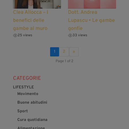
Clea Allocca – I
Dott. Andrea
benefici delle
Lupascu • Le gambe
gambe al muro
gonfie
25 views
33 views
1
2
»
Page 1 of 2
CATEGORIE
LIFESTYLE
Movimento
Buone abitudini
Sport
Cura quotidiana
Alimentazione