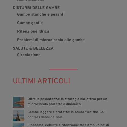
DISTURBI DELLE GAMBE
Gambe stanche e pesanti
Gambe gonfie
Ritenzione Idrica
Problemi di microcircolo alle gambe
SALUTE & BELLEZZA
Circolazione
ULTIMI ARTICOLI
Oltre la pesantezza: la strategia bio-attiva per un
microcircolo protetto e dinamico
Gambe leggere e protette: lo scudo “On-the-Go”
contro i danni del sole
Lipedema, cellulite e ritenzione: facciamo un po’ di