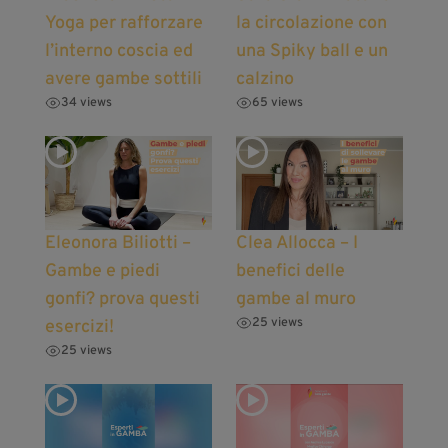
Yoga per rafforzare
la circolazione con
l’interno coscia ed
una Spiky ball e un
avere gambe sottili
calzino
34 views
65 views
Eleonora Biliotti –
Clea Allocca – I
Gambe e piedi
benefici delle
gonfi? prova questi
gambe al muro
25 views
esercizi!
25 views