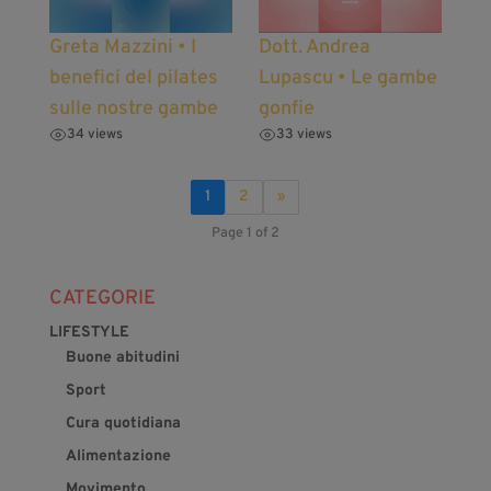
Greta Mazzini • I
Dott. Andrea
benefici del pilates
Lupascu • Le gambe
sulle nostre gambe
gonfie
34 views
33 views
1
2
»
Page 1 of 2
CATEGORIE
LIFESTYLE
Buone abitudini
Sport
Cura quotidiana
Alimentazione
Movimento