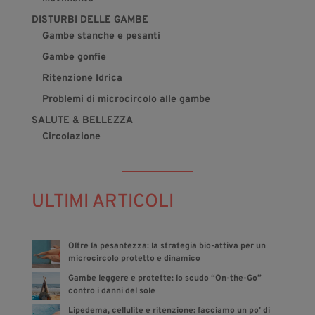
DISTURBI DELLE GAMBE
Gambe stanche e pesanti
Gambe gonfie
Ritenzione Idrica
Problemi di microcircolo alle gambe
SALUTE & BELLEZZA
Circolazione
ULTIMI ARTICOLI
Oltre la pesantezza: la strategia bio-attiva per un
microcircolo protetto e dinamico
Gambe leggere e protette: lo scudo “On-the-Go”
contro i danni del sole
Lipedema, cellulite e ritenzione: facciamo un po’ di