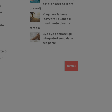
po’ di chiarezza (zero
a
drama!)
 a
Viaggiare fa bene
(davvero): quando il
movimento diventa
ile
terapia
Bye bye gonfiore: gli
integratori sono dalla
tua parte
tta o
 un
cerca