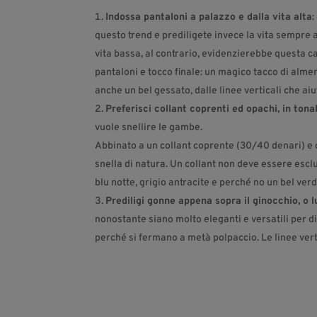
Indossa pantaloni a palazzo e dalla vita alta
:
questo trend e prediligete invece la vita sempre
vita bassa, al contrario, evidenzierebbe questa c
pantaloni e tocco finale: un magico tacco di almeno
anche un bel gessato, dalle linee verticali che ai
Preferisci collant coprenti ed opachi, in ton
vuole snellire le gambe.
Abbinato a un collant coprente (30/40 denari) e o
snella di natura. Un collant non deve essere esc
blu notte, grigio antracite e perché no un bel ver
Prediligi gonne appena sopra il ginocchio, o lu
nonostante siano molto eleganti e versatili per 
perché si fermano a metà polpaccio. Le linee vert