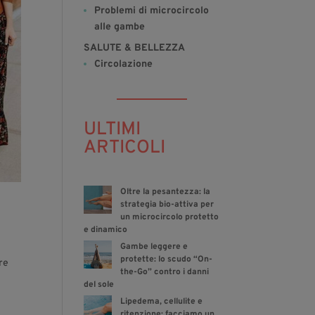
Problemi di microcircolo
alle gambe
SALUTE & BELLEZZA
Circolazione
ULTIMI
ARTICOLI
Oltre la pesantezza: la
strategia bio-attiva per
un microcircolo protetto
e dinamico
Gambe leggere e
protette: lo scudo “On-
re
the-Go” contro i danni
del sole
Lipedema, cellulite e
ritenzione: facciamo un