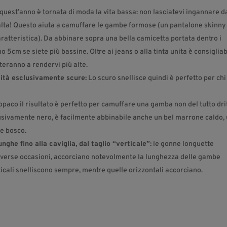
 quest’anno è tornata di moda la vita bassa: non lasciatevi ingannare d
 alta! Questo aiuta a camuffare le gambe formose (un pantalone skinny
aratteristica). Da abbinare sopra una bella camicetta portata dentro i
 5cm se siete più bassine. Oltre ai jeans o alla tinta unita è consigliab
uteranno a rendervi più alte.
alità esclusivamente scure:
Lo scuro snellisce quindi è perfetto per chi
paco il risultato è perfetto per camuffare una gamba non del tutto dri
lusivamente nero, è facilmente abbinabile anche un bel marrone caldo,
de bosco.
nghe fino alla caviglia, dal taglio “verticale”:
le gonne longuette
diverse occasioni, accorciano notevolmente la lunghezza delle gambe
icali snelliscono sempre, mentre quelle orizzontali accorciano.