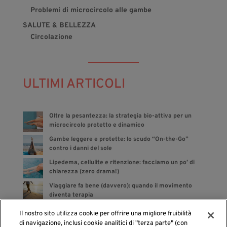
Problemi di microcircolo alle gambe
SALUTE & BELLEZZA
Circolazione
ULTIMI ARTICOLI
Oltre la pesantezza: la strategia bio-attiva per un
microcircolo protetto e dinamico
Gambe leggere e protette: lo scudo “On-the-Go”
contro i danni del sole
Lipedema, cellulite e ritenzione: facciamo un po’ di
chiarezza (zero drama!)
Viaggiare fa bene (davvero): quando il movimento
diventa terapia
Bye bye gonfiore: gli integratori sono dalla tua parte
Il nostro sito utilizza cookie per offrire una migliore fruibilità
di navigazione, inclusi cookie analitici di "terza parte" (con