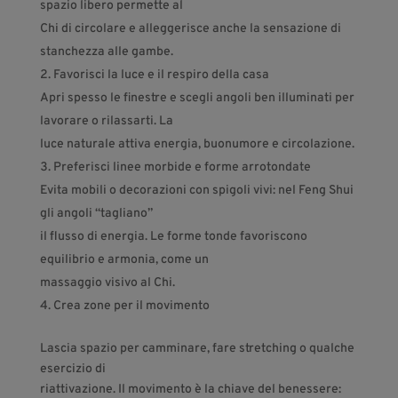
spazio libero permette al
Chi di circolare e alleggerisce anche la sensazione di
stanchezza alle gambe.
Favorisci la luce e il respiro della casa
Apri spesso le finestre e scegli angoli ben illuminati per
lavorare o rilassarti. La
luce naturale attiva energia, buonumore e circolazione.
Preferisci linee morbide e forme arrotondate
Evita mobili o decorazioni con spigoli vivi: nel Feng Shui
gli angoli “tagliano”
il flusso di energia. Le forme tonde favoriscono
equilibrio e armonia, come un
massaggio visivo al Chi.
4. Crea zone per il movimento
Lascia spazio per camminare, fare stretching o qualche
esercizio di
riattivazione. Il movimento è la chiave del benessere: