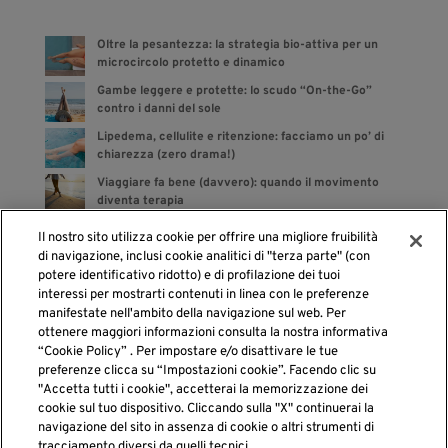
Oltre la pesantezza: la strategia bio-attiva per un
microcircolo protetto e dinamico
Gambe leggere e protette: lo scudo “On-the-Go”
contro i danni del sole
Lipedema, cellulite e ritenzione: facciamo un po’ di
chiarezza (zero drama!)
Viaggiare fa bene (davvero): quando il movimento
diventa terapia
Bye bye gonfiore: gli integratori sono dalla tua parte
Il nostro sito utilizza cookie per offrire una migliore fruibilità
di navigazione, inclusi cookie analitici di "terza parte" (con
potere identificativo ridotto) e di profilazione dei tuoi
interessi per mostrarti contenuti in linea con le preferenze
manifestate nell'ambito della navigazione sul web. Per
cerca
ottenere maggiori informazioni consulta la nostra informativa
“Cookie Policy” . Per impostare e/o disattivare le tue
preferenze clicca su “Impostazioni cookie”. Facendo clic su
"Accetta tutti i cookie", accetterai la memorizzazione dei
cookie sul tuo dispositivo. Cliccando sulla "X" continuerai la
navigazione del sito in assenza di cookie o altri strumenti di
tracciamento diversi da quelli tecnici.