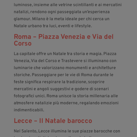
luminose, insieme alle vetrine scintillanti e ai mercatini
natalizi, rendono ogni passeggiata un’esperienza
glamour. Milano è la meta ideale per chi cerca un
Natale urbano tra luci, eventi e lifestyle.
Roma – Piazza Venezia e Via del
Corso
La capitale offre un Natale tra storia e magia. Piazza
Venezia, Via del Corso e Trastevere si illuminano con
luminarie che valorizzano monumenti e architetture
storiche. Passeggiare per le vie di Roma durante le
feste significa respirare la tradizione, scoprire
mercatini e angoli suggestivi e godere di scenari
fotografici unici. Roma unisce la storia millenaria alle
atmosfere natalizie più moderne, regalando emozioni
indimenticabili.
Lecce – Il Natale barocco
Nel Salento, Lecce illumina le sue piazze barocche con