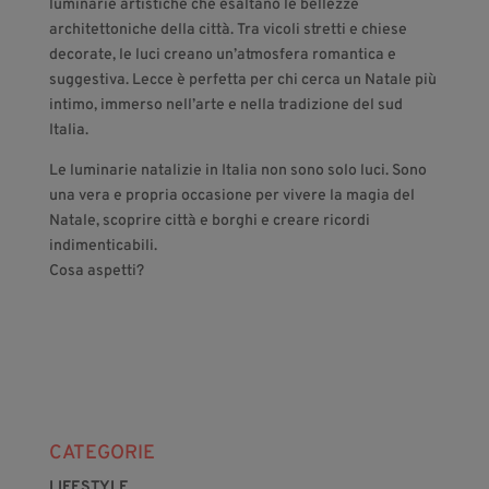
luminarie artistiche che esaltano le bellezze
architettoniche della città. Tra vicoli stretti e chiese
decorate, le luci creano un’atmosfera romantica e
suggestiva. Lecce è perfetta per chi cerca un Natale più
intimo, immerso nell’arte e nella tradizione del sud
Italia.
Le luminarie natalizie in Italia non sono solo luci. Sono
una vera e propria occasione per vivere la magia del
Natale, scoprire città e borghi e creare ricordi
indimenticabili.
Cosa aspetti?
CATEGORIE
LIFESTYLE