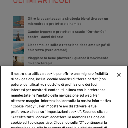
ULTIMI ARTICOLI
Oltre la pesantezza: la strategia bio-attiva per un
microcircolo protetto e dinamico
Gambe leggere e protette: lo scudo “On-the-Go”
contro i danni del sole
Lipedema, cellulite e ritenzione: facciamo un po’ di
chiarezza (zero drama!)
Viaggiare fa bene (davvero): quando il movimento
diventa terapia
Bye bye gonfiore: gli integratori sono dalla tua parte
Il nostro sito utilizza cookie per offrire una migliore fruibilità
di navigazione, inclusi cookie analitici di "terza parte" (con
potere identificativo ridotto) e di profilazione dei tuoi
interessi per mostrarti contenuti in linea con le preferenze
manifestate nell'ambito della navigazione sul web. Per
cerca
ottenere maggiori informazioni consulta la nostra informativa
“Cookie Policy” . Per impostare e/o disattivare le tue
preferenze clicca su “Impostazioni cookie”. Facendo clic su
"Accetta tutti i cookie", accetterai la memorizzazione dei
cookie sul tuo dispositivo. Cliccando sulla "X" continuerai la