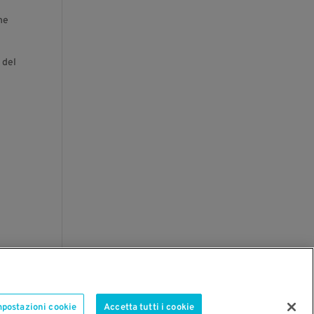
one
 del
i
mpostazioni cookie
Accetta tutti i cookie