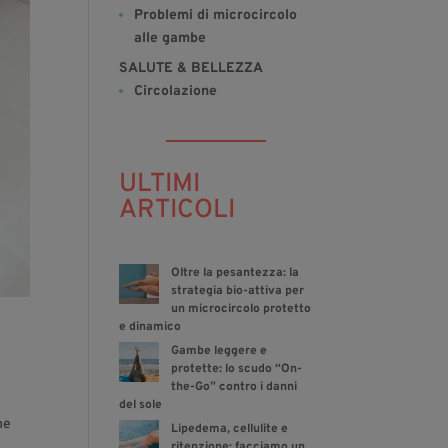
Problemi di microcircolo
alle gambe
SALUTE & BELLEZZA
Circolazione
ULTIMI
ARTICOLI
Oltre la pesantezza: la
strategia bio-attiva per
un microcircolo protetto
e dinamico
Gambe leggere e
protette: lo scudo “On-
the-Go” contro i danni
del sole
he
Lipedema, cellulite e
ritenzione: facciamo un