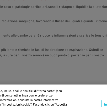
caso di patologie particolari, sono il ristagno di liquidi e la dilatazi
rcolazione sanguigna, favorendo il flusso dei liquidi e quindi il ritorno
camento alle gambe perché riduce le infiammazioni e scarica le tension
iù lente e ritmiche le fasi di inspirazione ed espirazione. Quindi se
ri, la cura per il vostro sonno è un buon punto di partenza per il vostro
ne, inclusi cookie analitici di "terza parte" (con
arti contenuti in linea con le preferenze
informazioni consulta la nostra informativa
su “Impostazioni cookie”. Facendo clic su "Accetta
I