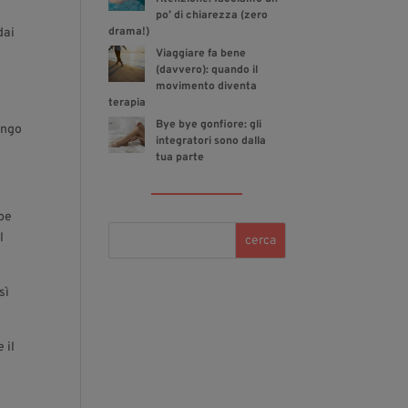
po’ di chiarezza (zero
drama!)
dai
Viaggiare fa bene
(davvero): quando il
movimento diventa
terapia
Bye bye gonfiore: gli
ungo
integratori sono dalla
tua parte
mbe
l
cerca
sì
 il