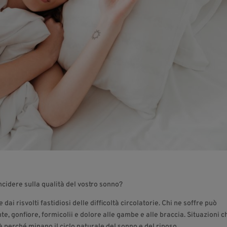
ncidere sulla qualità del vostro sonno?
dai risvolti fastidiosi delle difficoltà circolatorie. Chi ne soffre può
te, gonfiore, formicolii e dolore alle gambe e alle braccia. Situazioni c
à perché minano il ciclo naturale del sonno e del riposo.