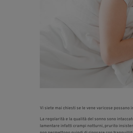
Vi siete mai chiesti se le vene varicose possano i
La regolarità e la qualità del sonno sono intaccate 
lamentare infatti crampi notturni, prurito insisten
non permettono quindi di riposare con tranquillit