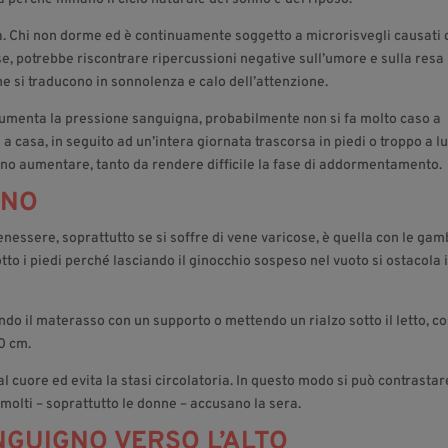
na. Chi non dorme ed è continuamente soggetto a microrisvegli causati 
se, potrebbe riscontrare ripercussioni negative sull’umore e sulla resa
he si traducono in sonnolenza e calo dell’attenzione.
 aumenta la pressione sanguigna, probabilmente non si fa molto caso a
 a casa, in seguito ad un’intera giornata trascorsa in piedi o troppo a l
sono aumentare, tanto da rendere difficile la fase di addormentamento.
NNO
benessere, soprattutto se si soffre di vene varicose, è quella con le ga
tto i piedi perché lasciando il ginocchio sospeso nel vuoto si ostacola i
ndo il materasso con un supporto o mettendo un rialzo sotto il letto, co
20 cm.
al cuore ed evita la stasi circolatoria. In questo modo si può contrastare
 molti – soprattutto le donne – accusano la sera.
NGUIGNO VERSO L’ALTO