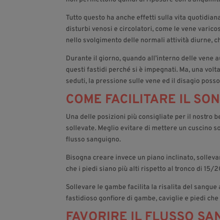
Tutto questo ha anche effetti sulla vita quotidia
disturbi venosi e circolatori, come le vene varico
nello svolgimento delle normali attività diurne, c
Durante il giorno, quando all’interno delle vene
questi fastidi perché si è impegnati. Ma, una volta
seduti, la pressione sulle vene ed il disagio pos
COME FACILITARE IL SO
Una delle posizioni più consigliate per il nostro 
sollevate. Meglio evitare di mettere un cuscino so
flusso sanguigno.
Bisogna creare invece un piano inclinato, solleva
che i piedi siano più alti rispetto al tronco di 15/
Sollevare le gambe facilita la risalita del sangue 
fastidioso gonfiore di gambe, caviglie e piedi che
FAVORIRE IL FLUSSO SA