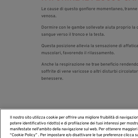
Le cause di questo gonfiore momentaneo, tranne in 
venosa.
Dormire con le gambe sollevate aiuta proprio la ci
sangue verso il tronco e la testa.
Questa posizione allevia la sensazione di affati
muscolari, favorendo il rilassamento.
Anche la respirazione ne trae beneficio rendendo p
soffrite di vene varicose o altri disturbi circolato
benessere.
Il nostro sito utilizza cookie per offrire una migliore fruibilità di navigazio
potere identificativo ridotto) e di profilazione dei tuoi interessi per mostr
manifestate nell'ambito della navigazione sul web. Per ottenere maggiori 
“Cookie Policy” . Per impostare e/o disattivare le tue preferenze clicca 