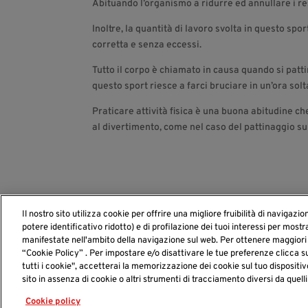
Abituando l’organismo a ridurre ed annullare i resp
Inoltre, la quantità di lavoro svolta in questo spo
corretta e senza eccessi.
Tutto il corpo è chiamato in causa quando si patt
questo sport riesce a farci bruciare in un’ora so
Praticare attività fisica è una buona abitudine c
al divertimento, come nel caso del pattinaggio sul
Il nostro sito utilizza cookie per offrire una migliore fruibilità di navigazio
potere identificativo ridotto) e di profilazione dei tuoi interessi per mostr
manifestate nell'ambito della navigazione sul web. Per ottenere maggiori 
“Cookie Policy” . Per impostare e/o disattivare le tue preferenze clicca 
tutti i cookie", accetterai la memorizzazione dei cookie sul tuo dispositiv
sito in assenza di cookie o altri strumenti di tracciamento diversi da quelli
2022 © Benessere delle gambe - Alfasigma - cod. FLB-2022-
Accessibilità
Cookie policy