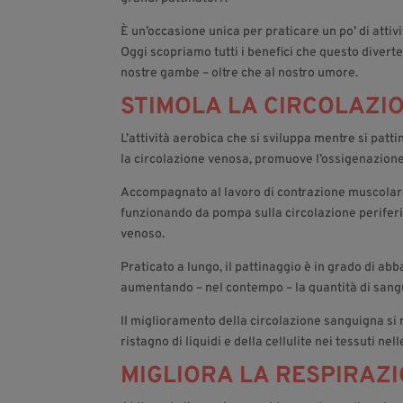
È un’occasione unica per praticare un po’ di attiv
Oggi scopriamo tutti i benefici che questo diverte
nostre gambe – oltre che al nostro umore.
STIMOLA LA CIRCOLAZI
L’attività aerobica che si sviluppa mentre si patt
la circolazione venosa, promuove l’ossigenazione d
Accompagnato al lavoro di contrazione muscolare a
funzionando da pompa sulla circolazione periferi
venoso.
Praticato a lungo, il pattinaggio è in grado di abb
aumentando – nel contempo – la quantità di sangu
Il miglioramento della circolazione sanguigna si ri
ristagno di liquidi e della cellulite nei tessuti ne
MIGLIORA LA RESPIRAZI