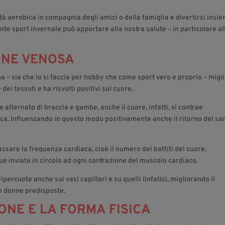
ità aerobica in compagnia degli amici o della famiglia e divertirsi insie
nte sport invernale può apportare alla nostra salute – in particolare al
ONE VENOSA
ina – sia che lo si faccia per hobby che come sport vero e proprio – migl
ei tessuti e ha risvolti positivi sul cuore.
lternato di braccia e gambe, anche il cuore, infatti, si contrae
ca. Influenzando in questo modo positivamente anche il ritorno del s
assare la frequenza cardiaca, cioè il numero dei battiti del cuore,
e inviata in circolo ad ogni contrazione del muscolo cardiaco.
percuote anche sui vasi capillari e su quelli linfatici, migliorando il
lle donne predisposte.
ONE E LA FORMA FISICA