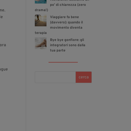
po’ di chiarezza (zero
me.
drama!)
le
Viaggiare fa bene
(davvero): quando il
movimento diventa
terapia
Bye bye gonfiore: gli
iora
integratori sono dalla
tua parte
angue
cerca