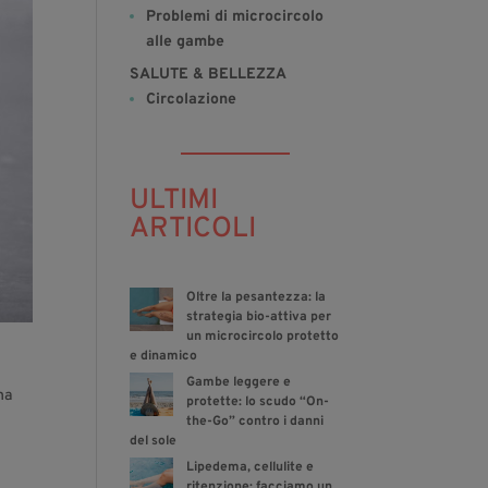
Problemi di microcircolo
alle gambe
SALUTE & BELLEZZA
Circolazione
ULTIMI
ARTICOLI
Oltre la pesantezza: la
strategia bio-attiva per
un microcircolo protetto
e dinamico
Gambe leggere e
ha
protette: lo scudo “On-
the-Go” contro i danni
del sole
Lipedema, cellulite e
ritenzione: facciamo un