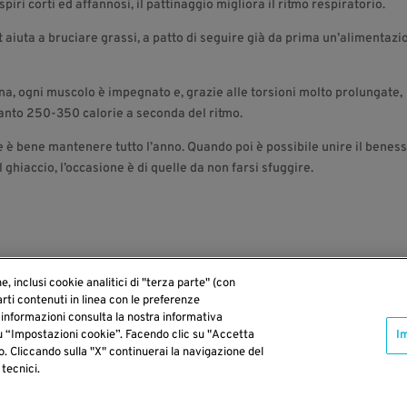
iri corti ed affannosi, il pattinaggio migliora il ritmo respiratorio.
rt aiuta a bruciare grassi, a patto di seguire già da prima un’alimentazi
ina, ogni muscolo è impegnato e, grazie alle torsioni molto prolungate,
ltanto 250-350 calorie a seconda del ritmo.
he è bene mantenere tutto l’anno. Quando poi è possibile unire il benes
 ghiaccio, l’occasione è di quelle da non farsi sfuggire.
ne, inclusi cookie analitici di "terza parte" (con
arti contenuti in linea con le preferenze
informazioni consulta la nostra informativa
su “Impostazioni cookie”. Facendo clic su "Accetta
I
o. Cliccando sulla "X" continuerai la navigazione del
 tecnici.
009 - P.Iva 03432221202 -
Privacy Policy
-
Cookie policy
-
Diritti degli interessati
-
Condiz