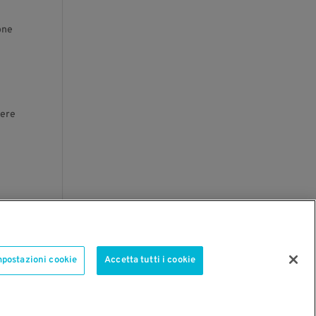
one
sere
mpostazioni cookie
Accetta tutti i cookie
ioni generali di utilizzo del sito
-
Dichiarazione di