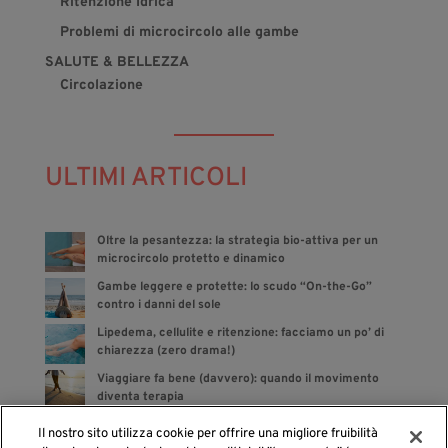
Ritenzione Idrica
Problemi di microcircolo alle gambe
SALUTE & BELLEZZA
Circolazione
ULTIMI ARTICOLI
Oltre la pesantezza: la strategia bio-attiva per un
microcircolo protetto e dinamico
Gambe leggere e protette: lo scudo “On-the-Go”
contro i danni del sole
Lipedema, cellulite e ritenzione: facciamo un po’ di
chiarezza (zero drama!)
Viaggiare fa bene (davvero): quando il movimento
diventa terapia
Bye bye gonfiore: gli integratori sono dalla tua parte
Il nostro sito utilizza cookie per offrire una migliore fruibilità