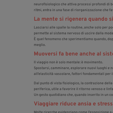
neurofisiologico che attiva processi profondi di
ritmi, entra in una fase di riorganizzazione che fa
La mente si rigenera quando s
Lasciarsi alle spalle la routine, anche solo per poch
permette al sistema nervoso di uscire dalla moda
È quel fenomeno che sperimentiamo quando, dopo 
meglio.
Muoversi fa bene anche al sis
Il viaggio non è solo mentale: è movimento.
Spostarsi, camminare, esplorare nuovi luoghi e n
all’elasticità vascolare, fattori fondamentali pe
Dal punto di vista fisiologico, la contrazione d
periferica, utile a favorire il ritorno venoso e linf
Un gesto quotidiano che, quando inserito in un co
Viaggiare riduce ansia e stress
Molte ricerche evidenziano come l’esposizione a c