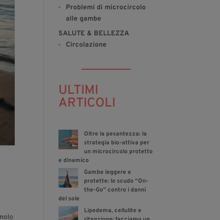
Problemi di microcircolo
alle gambe
SALUTE & BELLEZZA
Circolazione
ULTIMI
ARTICOLI
Oltre la pesantezza: la
strategia bio-attiva per
un microcircolo protetto
e dinamico
Gambe leggere e
protette: lo scudo “On-
the-Go” contro i danni
del sole
Lipedema, cellulite e
imolo
ritenzione: facciamo un