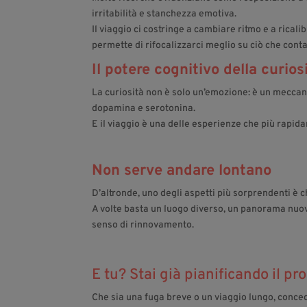
irritabilità e stanchezza emotiva.
Il viaggio ci costringe a cambiare ritmo e a ricali
permette di rifocalizzarci meglio su ciò che conta 
Il potere cognitivo della curios
La curiosità non è solo un’emozione: è un mecca
dopamina e serotonina.
E il viaggio è una delle esperienze che più rapid
Non serve andare lontano
D’altronde, uno degli aspetti più sorprendenti è c
A volte basta un luogo diverso, un panorama nuov
senso di rinnovamento.
E tu? Stai già pianificando il p
Che sia una fuga breve o un viaggio lungo, conced