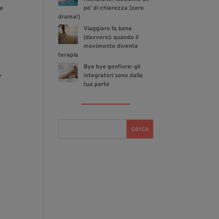
 e
po’ di chiarezza (zero
drama!)
Viaggiare fa bene
(davvero): quando il
movimento diventa
terapia
Bye bye gonfiore: gli
e
integratori sono dalla
tua parte
cerca