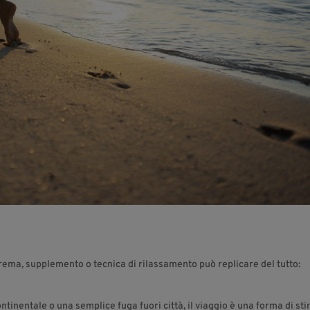
ema, supplemento o tecnica di rilassamento può replicare del tutto:
ontinentale o una semplice fuga fuori città, il viaggio è una forma di st