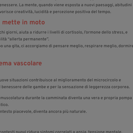
 benessere. La mente, quando viene esposta a nuovi paesaggi, abitudini
vorisce creatività, lucidità e percezione positiva del tempo.
i mette in moto
i giorni, aiuta a ridurre i livelli di cortisolo, l’ormone dello stress, e
lità “allerta permanente”.
una gita, ci accorgiamo di pensare meglio, respirare meglio, dormir
tema vascolare
uove situazioni contribuisce al miglioramento del microcircolo e
r il benessere delle gambe e per la sensazione di leggerezza corporea.
ella muscolatura durante la camminata diventa una vera e propria pompa
atico.
ntesto piacevole, diventa ancora più naturale.
ontesti nuovi riduca sintomi correlati a ansia, tensione mentale,