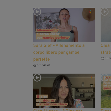
Sara Sief – Allenamento a
Clea 
corpo libero per gambe
strat
38 v
perfette
161 views