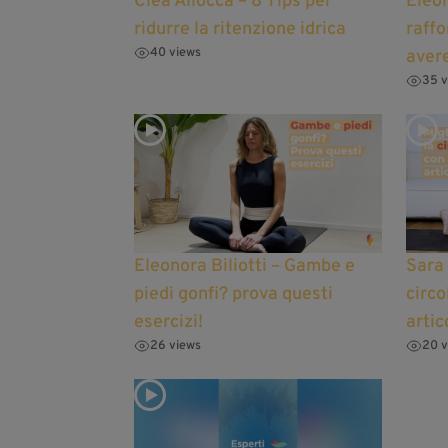
Clea Allocca – 8 Tips per
Eleon
ridurre la ritenzione idrica
raffo
40 views
avere
35 v
Eleonora Biliotti – Gambe e
Sara 
piedi gonfi? prova questi
circo
esercizi!
artic
26 views
20 v