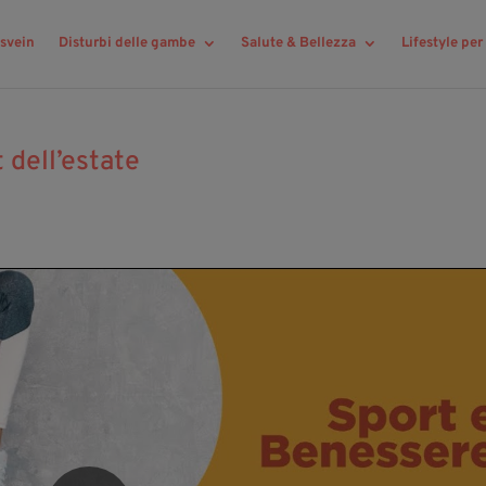
svein
Disturbi delle gambe
Salute & Bellezza
Lifestyle pe
 dell’estate