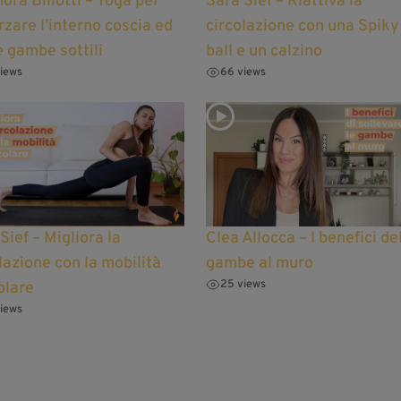
ora Biliotti – Yoga per
Sara Sief – Riattiva la
rzare l’interno coscia ed
circolazione con una Spiky
 gambe sottili
ball e un calzino
iews
66 views
Sief – Migliora la
Clea Allocca – I benefici de
lazione con la mobilità
gambe al muro
25 views
olare
iews