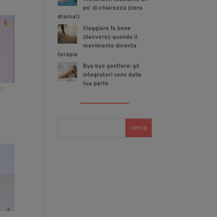
po’ di chiarezza (zero
drama!)
Viaggiare fa bene
(davvero): quando il
movimento diventa
terapia
Bye bye gonfiore: gli
integratori sono dalla
tua parte
r
cerca