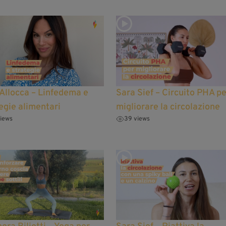
Allocca – Linfedema e
Sara Sief – Circuito PHA pe
egie alimentari
migliorare la circolazione
iews
39 views