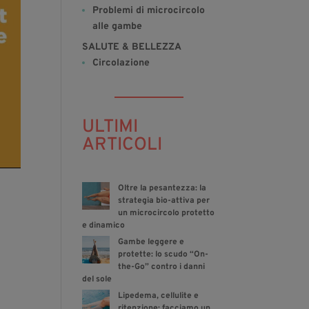
Problemi di microcircolo
alle gambe
SALUTE & BELLEZZA
Circolazione
ULTIMI
ARTICOLI
Oltre la pesantezza: la
strategia bio-attiva per
un microcircolo protetto
e dinamico
Gambe leggere e
protette: lo scudo “On-
the-Go” contro i danni
del sole
Lipedema, cellulite e
ritenzione: facciamo un